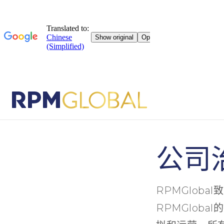
公司
RPMGlob
RPMGlob