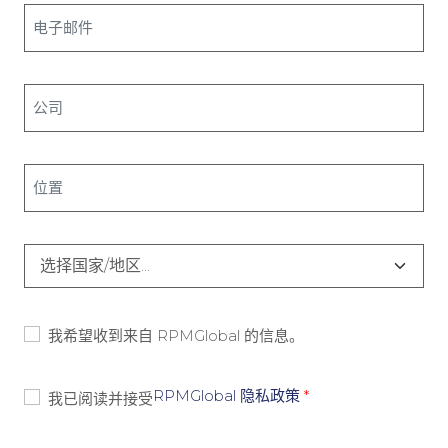
电
子
邮
公
件
司
*
*
标
题
*
国
家
*
同
我希望收到来自 RPMGlobal 的信息。
意
书
同
RPMGlobal 隐私政策
*
我已阅读并接受
-
意
营