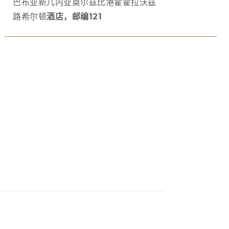
巴布亚新几内亚莫尔兹比港霍霍拉沃兹
路希尔顿
酒店，邮编121