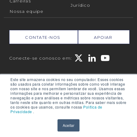
Carreiras
Jurídico
Nossa equipe
CONTATE-NOS
APOIAR
Conecte-se conosco em:
RPMGLOBAL HOLDINGS PTY LTD. (RPMGLOBAL) ACN:
Este site armazena cookies no seu computador. Esses cookies
010 672 321 (RPMGlobal) © 2026 RPMGlobal
são usados ​​para coletar informações sobre como você interage
com nosso site e nos permitem lembrar de você. Usamos essas
Política de Privacidade da RPM
informações para melhorar e personalizar sua experiência de
navegação e para análises e métricas sobre nossos visitantes,
tanto neste site quanto em outras mídias. Para saber mais sobre
os cookies que usamos, consulte nossa
Política de
Privacidade
.
Powered by
Translate
Aceitar