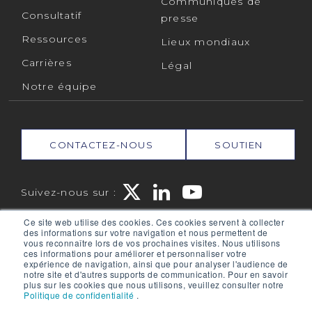
Communiqués de
Consultatif
presse
Ressources
Lieux mondiaux
Carrières
Légal
Notre équipe
CONTACTEZ-NOUS
SOUTIEN
Suivez-nous sur :
Ce site web utilise des cookies. Ces cookies servent à collecter
des informations sur votre navigation et nous permettent de
RPMGLOBAL HOLDINGS PTY LTD. (RPMGLOBAL) ACN :
vous reconnaître lors de vos prochaines visites. Nous utilisons
010 672 321 (RPMGlobal) © 2026 RPMGlobal
ces informations pour améliorer et personnaliser votre
expérience de navigation, ainsi que pour analyser l'audience de
Politique de confidentialité de RPM
notre site et d'autres supports de communication. Pour en savoir
plus sur les cookies que nous utilisons, veuillez consulter notre
Politique de confidentialité
.