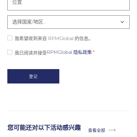
题
*
国
家
*
同
我希望收到来自 RPMGlobal 的信息。
意
-
同
RPMGlobal 隐私政策
*
我已阅读并接受
营
意
销
-
隐
私
政
策
*
您可能还对以下活动感兴趣
查看全部