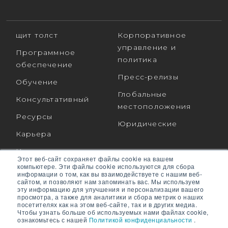
щит толст
Корпоративное
управление и
Программное
политика
обеспечение
Пресс-релизы
Обучение
Глобальные
Консультативный
местоположения
Ресурсы
Юридические
Карьера
Наша команда
Этот веб-сайт сохраняет файлы cookie на вашем
компьютере. Эти файлы cookie используются для сбора
информации о том, как вы взаимодействуете с нашим веб-
сайтом, и позволяют нам запоминать вас. Мы используем
эту информацию для улучшения и персонализации вашего
СВЯЗАТЬСЯ С НАМИ
ПОДДЕРЖИВАТЬ
просмотра, а также для аналитики и сбора метрик о наших
посетителях как на этом веб-сайте, так и в других медиа.
Чтобы узнать больше об используемых нами файлах cookie,
ознакомьтесь с нашей
Политикой конфиденциальности
.