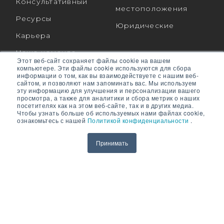
Консультативный
местоположения
Ресурсы
Юридические
Карьера
Наша команда
Этот веб-сайт сохраняет файлы cookie на вашем
компьютере. Эти файлы cookie используются для сбора
информации о том, как вы взаимодействуете с нашим веб-
сайтом, и позволяют нам запоминать вас. Мы используем
эту информацию для улучшения и персонализации вашего
СВЯЗАТЬСЯ С НАМИ
ПОДДЕРЖИВАТЬ
просмотра, а также для аналитики и сбора метрик о наших
посетителях как на этом веб-сайте, так и в других медиа.
Чтобы узнать больше об используемых нами файлах cookie,
ознакомьтесь с нашей
Политикой конфиденциальности
.
Свяжитесь с нами через:
Принимать
RPMGLOBAL HOLDINGS PTY LTD. (RPMGLOBAL) ACN:
010 672 321 (RPMGlobal) © 2026 RPMGlobal
Политика конфиденциальности RPM