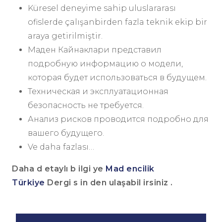
Küresel deneyime sahip uluslararası
ofislerde çalışanbirden fazla teknik ekip bir
araya getirilmiştir.
Маден Кайнаклари представил
подробную информацию о модели,
которая будет использоваться в будущем.
Техническая и эксплуатационная
безопасность не требуется.
Анализ рисков проводится подробно для
вашего будущего.
Ve daha fazlası…
Daha
d
etaylı
b
ilgi
ye
Mad
encilik
Türkiye
Dergi
s
in
den
ulaşabil
irsiniz
.