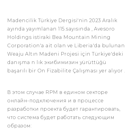
Madencilik
Türkiye
Dergisi'nin
2023
Aralık
ayında
yayımlanan
115.sayısında
,
Avesoro
Holdings
istiraki
Bea Mountain
Mining
Corporation'a
ait
olan
ve
Liberia'da
bulunan
Weaju
Altın
Madeni
Projesi
için
Türkiye'deki
danışma
n
lık
экибимизин
yürüttüğü
başarılı
bir
On
Fizabilite
Çalışması
yer
alıyor
.
В этом случае RPM в едином секторе
онлайн-подключения и в процессе
разработки проекта будет гарантировать,
что система будет работать следующим
образом: