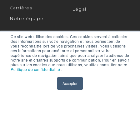
Carrières
Légal
Notre équipe
Ce site web utilise des cookies. Ces cookies servent à collecter
des informations sur votre navigation et nous permettent de
CONTACTEZ-NOUS
SOUTIEN
vous reconnaître lors de vos prochaines visites. Nous utilisons
ces informations pour améliorer et personnaliser votre
expérience de navigation, ainsi que pour analyser l'audience de
notre site et d'autres supports de communication. Pour en savoir
plus sur les cookies que nous utilisons, veuillez consulter notre
Suivez-nous sur :
Politique de confidentialité
.
Accepter
RPMGLOBAL HOLDINGS PTY LTD. (RPMGLOBAL) ACN :
010 672 321 (RPMGlobal) © 2026 RPMGlobal
Politique de confidentialité de RPM
Powered by
Translate