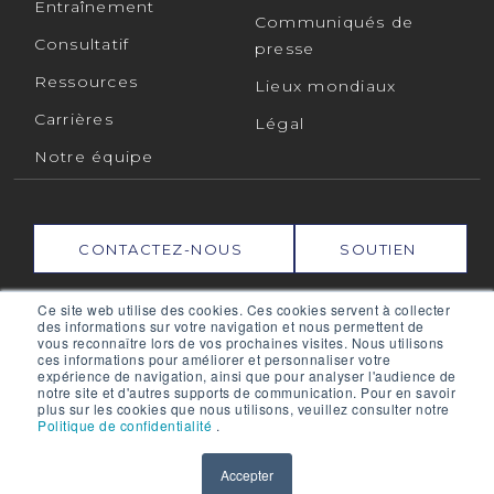
Entraînement
Communiqués de
Consultatif
presse
Ressources
Lieux mondiaux
Carrières
Légal
Notre équipe
CONTACTEZ-NOUS
SOUTIEN
Ce site web utilise des cookies. Ces cookies servent à collecter
Suivez-nous sur :
des informations sur votre navigation et nous permettent de
vous reconnaître lors de vos prochaines visites. Nous utilisons
ces informations pour améliorer et personnaliser votre
expérience de navigation, ainsi que pour analyser l'audience de
notre site et d'autres supports de communication. Pour en savoir
RPMGLOBAL HOLDINGS PTY LTD. (RPMGLOBAL) ACN :
plus sur les cookies que nous utilisons, veuillez consulter notre
010 672 321 (RPMGlobal) © 2026 RPMGlobal
Politique de confidentialité
.
Politique de confidentialité de RPM
Accepter