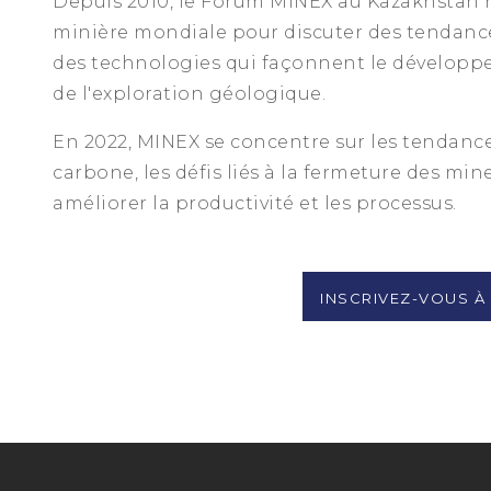
Depuis 2010, le Forum MINEX au Kazakhstan ré
minière mondiale pour discuter des tendance
des technologies qui façonnent le développe
de l'exploration géologique.
En 2022, MINEX se concentre sur les tendanc
carbone, les défis liés à la fermeture des mi
améliorer la productivité et les processus.
INSCRIVEZ-VOUS À