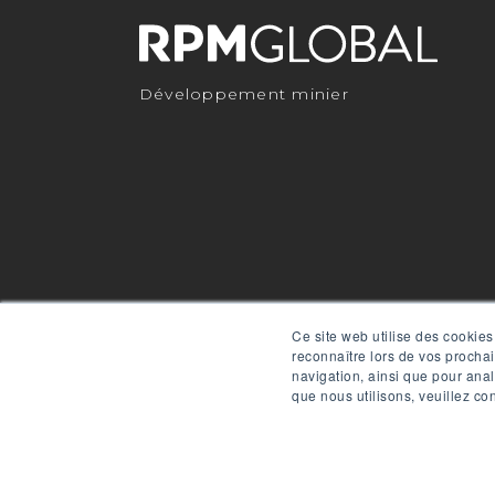
Développement minier
RPMGLOBAL HOLDINGS PTY LTD. (RPMGLOBAL) 
Ce site web utilise des cookies
reconnaître lors de vos prochai
navigation, ainsi que pour anal
que nous utilisons, veuillez co
Powered by
Translate