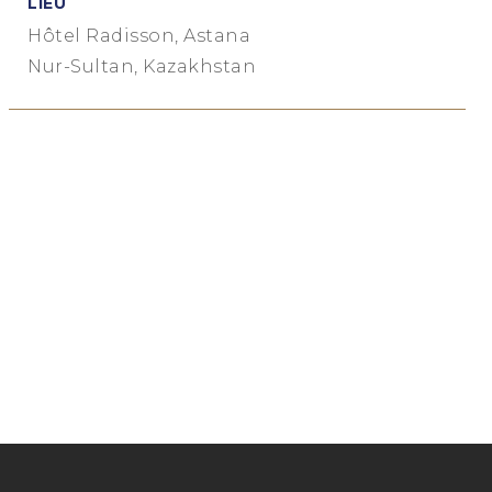
LIEU
Hôtel Radisson, Astana
Nur-Sultan, Kazakhstan