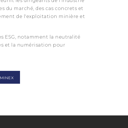
unit les dirigeants de l'industrie
s du marché, des cas concrets et
ment de l'exploitation minière et
es ESG, notamment la neutralité
nes et la numérisation pour
 MINEX