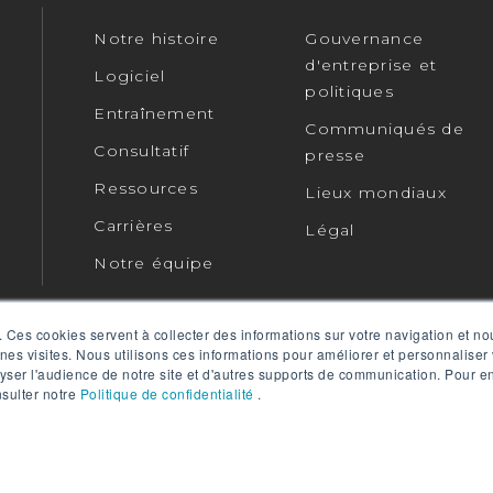
Notre histoire
Gouvernance
d'entreprise et
Logiciel
politiques
Entraînement
Communiqués de
Consultatif
presse
Ressources
Lieux mondiaux
Carrières
Légal
Notre équipe
ACN : 010 672 321 (RPMGlobal) © 2026 RPMGlobal
Politiqu
. Ces cookies servent à collecter des informations sur votre navigation et n
nes visites. Nous utilisons ces informations pour améliorer et personnaliser
yser l'audience de notre site et d'autres supports de communication. Pour en
nsulter notre
Politique de confidentialité
.