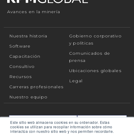
Avances en la minería
Nuestra historia
Gobierno corporativo
y políticas
Software
Comunicados de
Capacitación
prensa
Consultivo
Ubicaciones globales
Recursos
Legal
Carreras profesionales
Nuestro equipo
Este sitio web almacena cookies en su ordenador. Estas
CONTÁCTANOS
APOYO
cookies se utilizan para recopilar información sobre cómo
interactúa con nuestro sitio web y nos permiten recordarle.