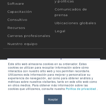
y políticas
Software
Comunicados de
Capacitación
prensa
Consultivo
Ubicaciones globales
Recursos
Legal
Carreras profesionales
Nuestro equipo
Este sitio web almacena cookies en su ordenador. Estas
CONTÁCTANOS
APOYO
cookies se utilizan para recopilar información sobre cómo
interactúa con nuestro sitio web y nos permiten recordarle.
Utilizamos esta información para mejorar y personalizar su
experiencia de navegación, así como para obtener análisis y
Conéctate con nosotros en:
métricas sobre nuestros visitantes, tanto en este sitio web como
en otros medios. Para obtener más información sobre las
cookies que utilizamos, consulte nuestra
Política de privacidad
.
RPMGLOBAL HOLDINGS PTY LTD. (RPMGLOBAL) ACN:
Aceptar
010 672 321 (RPMGlobal) © 2026 RPMGlobal
Política de privacidad de RPM