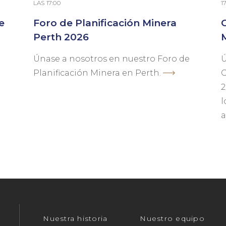
LAS 17:00
1
e
Foro de Planificación Minera
Perth 2026
Únase a nosotros en nuestro Foro de
Ú
Planificación Minera en Perth.
C
2
l
Nuestra historia
Nuestro equipo